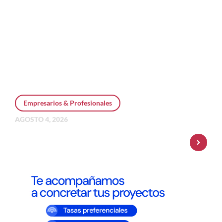
Empresarios & Profesionales
AGOSTO 4, 2026
Personal Pay incorpora dólar MEP y
amplía su oferta de inversiones