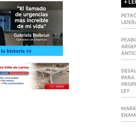
+ LE
PETRÓ
LIDER
PEABO
ARGEN
ANTIC
DESAL
PARA 
PROPI
LEY
MARKE
ENAM