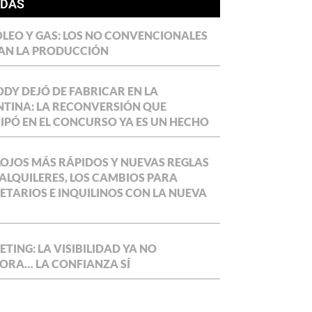
ÍDAS
LEO Y GAS: LOS NO CONVENCIONALES
AN LA PRODUCCIÓN
DY DEJÓ DE FABRICAR EN LA
TINA: LA RECONVERSIÓN QUE
IPÓ EN EL CONCURSO YA ES UN HECHO
OJOS MÁS RÁPIDOS Y NUEVAS REGLAS
ALQUILERES, LOS CAMBIOS PARA
ETARIOS E INQUILINOS CON LA NUEVA
TING: LA VISIBILIDAD YA NO
ORA… LA CONFIANZA SÍ