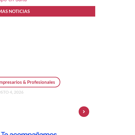
MAS NOTICIAS
mpresarios & Profesionales
STO 4, 2026
sonal Pay incorpora dólar
 y amplía su oferta de
ersiones