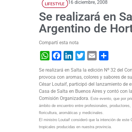
16 diciembre, 2008
LIFESTYLE
Se realizará en S
Argentino de Hort
Compartí esta nota
WhatsApp
Facebook
LinkedIn
Twitter
Email
Shar
Se realizará en Salta la edición Nº 32 del Co
provoca con aromas, colores y sabores de su t
César Loutaif, participó del lanzamiento de e
Casa de Salta en Buenos Aires y contó con l
Comisión Organizadora.
Este evento, que por pri
ámbito de encuentro entre profesionales, productores, y
floricultura, aromáticas y medicinales.
El ministro Loutaif consideró que la intención de est
tropicales producidas en nuestra provincia.