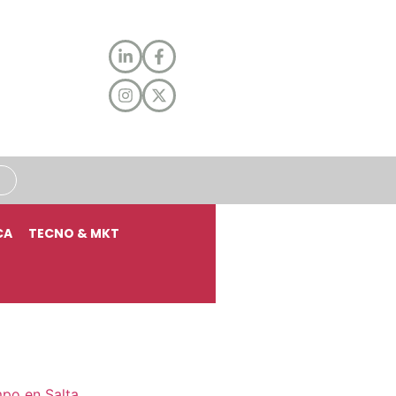
CA
TECNO & MKT
mpo en Salta