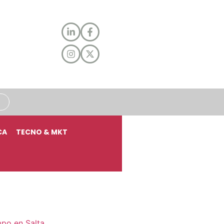
CA
TECNO & MKT
mpo en Salta