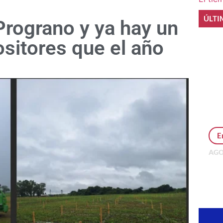
ÚLTI
Prograno y ya hay un
sitores que el año
E
AGO
Per
MEP
inv