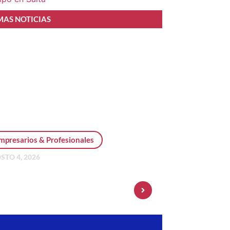
MAS NOTICIAS
mpresarios & Profesionales
STO 4, 2026
sonal Pay incorpora dólar
 y amplía su oferta de
ersiones