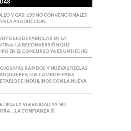
ÍDAS
LEO Y GAS: LOS NO CONVENCIONALES
AN LA PRODUCCIÓN
DY DEJÓ DE FABRICAR EN LA
TINA: LA RECONVERSIÓN QUE
IPÓ EN EL CONCURSO YA ES UN HECHO
OJOS MÁS RÁPIDOS Y NUEVAS REGLAS
ALQUILERES, LOS CAMBIOS PARA
ETARIOS E INQUILINOS CON LA NUEVA
TING: LA VISIBILIDAD YA NO
ORA… LA CONFIANZA SÍ