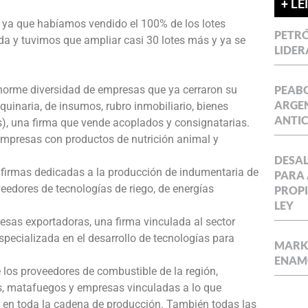
+ LE
o ya que habíamos vendido el 100% de los lotes
PETRÓ
a y tuvimos que ampliar casi 30 lotes más y ya se
LIDER
PEABO
norme diversidad de empresas que ya cerraron su
ARGEN
inaria, de insumos, rubro inmobiliario, bienes
ANTIC
), una firma que vende acoplados y consignatarias.
empresas con productos de nutrición animal y
DESAL
 firmas dedicadas a la producción de indumentaria de
PARA 
edores de tecnologías de riego, de energías
PROPI
LEY
sas exportadoras, una firma vinculada al sector
specializada en el desarrollo de tecnologías para
MARKE
ENAM
 los proveedores de combustible de la región,
s, matafuegos y empresas vinculadas a lo que
 en toda la cadena de producción. También todas las