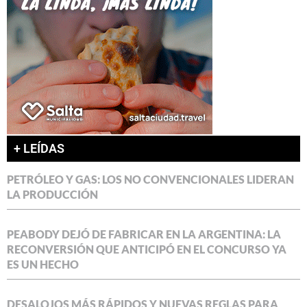
+ LEÍDAS
PETRÓLEO Y GAS: LOS NO CONVENCIONALES LIDERAN
LA PRODUCCIÓN
PEABODY DEJÓ DE FABRICAR EN LA ARGENTINA: LA
RECONVERSIÓN QUE ANTICIPÓ EN EL CONCURSO YA
ES UN HECHO
DESALOJOS MÁS RÁPIDOS Y NUEVAS REGLAS PARA