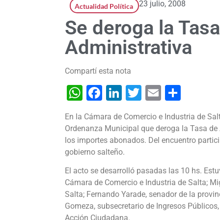
23 julio, 2008
Actualidad Política
Se deroga la Tas
Administrativa
Compartí esta nota
WhatsApp
Facebook
LinkedIn
Twitter
Email
Shar
En la Cámara de Comercio e Industria de Salt
Ordenanza Municipal que deroga la Tasa de 
los importes abonados. Del encuentro partic
gobierno salteño.
El acto se desarrolló pasadas las 10 hs. Estu
Cámara de Comercio e Industria de Salta; Mig
Salta; Fernando Yarade, senador de la provinc
Gomeza, subsecretario de Ingresos Públicos, 
Acción Ciudadana.