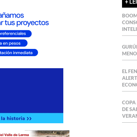
+ LE
BOOM 
CONSO
INTEL
GURÚE
MENOR
EL FE
ALERT
ECON
COPA 
DE SA
VERA