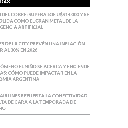
ÍDAS
DEL COBRE: SUPERA LOS U$S14.000 Y SE
LIDA COMO EL GRAN METAL DE LA
IGENCIA ARTIFICIAL
S DE LA CITY PREVÉN UNA INFLACIÓN
 AL 30% EN 2026
NÓMENO EL NIÑO SE ACERCA Y ENCIENDE
AS: CÓMO PUEDE IMPACTAR EN LA
OMÍA ARGENTINA
AIRLINES REFUERZA LA CONECTIVIDAD
LTA DE CARA A LA TEMPORADA DE
NO