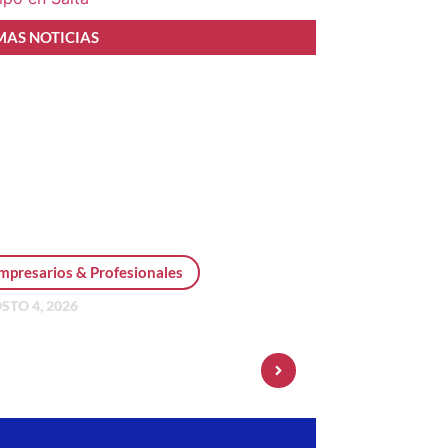
MAS NOTICIAS
mpresarios & Profesionales
STO 4, 2026
sonal Pay incorpora dólar
 y amplía su oferta de
ersiones