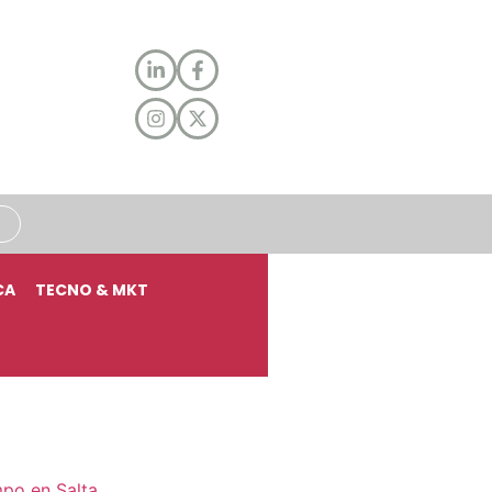
CA
TECNO & MKT
mpo en Salta