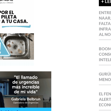
+ LE
ENTR
NAAR,
FALTA
INFR
AL NO
BOOM 
CONSO
INTEL
GURÚE
MENOR
EL FE
ALERT
ECON