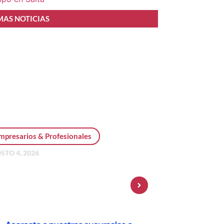
MAS NOTICIAS
mpresarios & Profesionales
STO 4, 2026
sonal Pay incorpora dólar
 y amplía su oferta de
ersiones