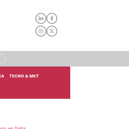
CA
TECNO & MKT
mpo en Salta