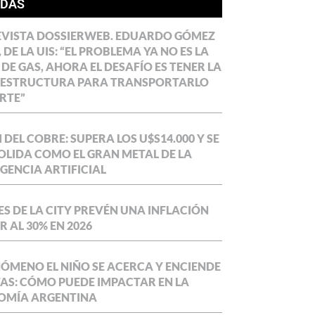
ÍDAS
EVISTA DOSSIERWEB. EDUARDO GÓMEZ
 DE LA UIS: “EL PROBLEMA YA NO ES LA
 DE GAS, AHORA EL DESAFÍO ES TENER LA
AESTRUCTURA PARA TRANSPORTARLO
RTE”
DEL COBRE: SUPERA LOS U$S14.000 Y SE
LIDA COMO EL GRAN METAL DE LA
IGENCIA ARTIFICIAL
S DE LA CITY PREVÉN UNA INFLACIÓN
 AL 30% EN 2026
NÓMENO EL NIÑO SE ACERCA Y ENCIENDE
AS: CÓMO PUEDE IMPACTAR EN LA
OMÍA ARGENTINA