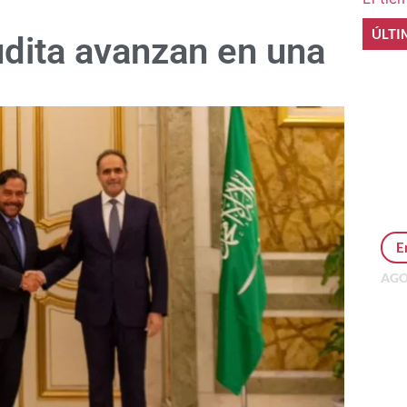
ÚLTI
udita avanzan en una
E
AGO
Per
MEP
inv