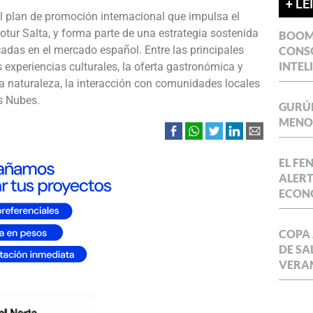
+ LE
l plan de promoción internacional que impulsa el
otur Salta, y forma parte de una estrategia sostenida
BOOM 
adas en el mercado español. Entre las principales
CONSO
INTEL
 experiencias culturales, la oferta gastronómica y
 la naturaleza, la interacción con comunidades locales
s Nubes.
GURÚE
MENOR
EL FE
ALERT
ECON
COPA 
DE SA
VERA