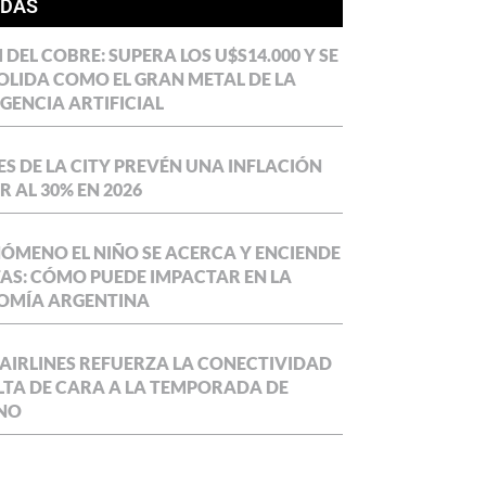
ÍDAS
DEL COBRE: SUPERA LOS U$S14.000 Y SE
LIDA COMO EL GRAN METAL DE LA
IGENCIA ARTIFICIAL
S DE LA CITY PREVÉN UNA INFLACIÓN
 AL 30% EN 2026
NÓMENO EL NIÑO SE ACERCA Y ENCIENDE
AS: CÓMO PUEDE IMPACTAR EN LA
OMÍA ARGENTINA
AIRLINES REFUERZA LA CONECTIVIDAD
LTA DE CARA A LA TEMPORADA DE
NO