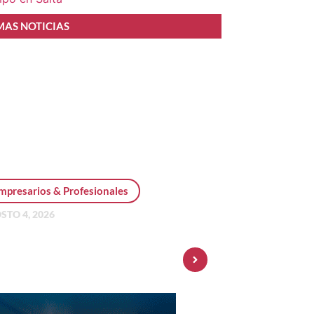
MAS NOTICIAS
mpresarios & Profesionales
STO 4, 2026
sonal Pay incorpora dólar
 y amplía su oferta de
ersiones