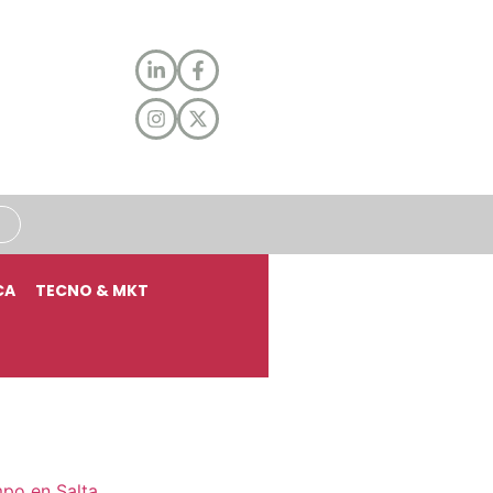
CA
TECNO & MKT
mpo en Salta