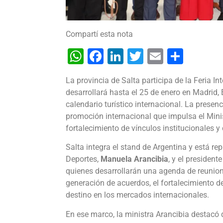
Compartí esta nota
WhatsApp
Facebook
LinkedIn
Twitter
Email
Shar
La provincia de Salta participa de la Feria I
desarrollará hasta el 25 de enero en Madrid,
calendario turístico internacional. La presenc
promoción internacional que impulsa el Minis
fortalecimiento de vínculos institucionales y
Salta integra el stand de Argentina y está re
Deportes,
Manuela Arancibia
, y el presiden
quienes desarrollarán una agenda de reunione
generación de acuerdos, el fortalecimiento d
destino en los mercados internacionales.
En ese marco, la ministra Arancibia destacó 