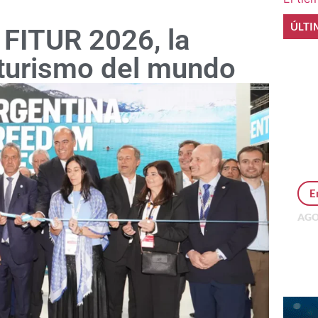
ÚLTI
 FITUR 2026, la
e turismo del mundo
E
AGO
Per
MEP
inv