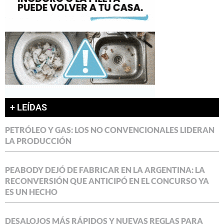
+ LEÍDAS
PETRÓLEO Y GAS: LOS NO CONVENCIONALES LIDERAN
LA PRODUCCIÓN
PEABODY DEJÓ DE FABRICAR EN LA ARGENTINA: LA
RECONVERSIÓN QUE ANTICIPÓ EN EL CONCURSO YA
ES UN HECHO
DESALOJOS MÁS RÁPIDOS Y NUEVAS REGLAS PARA