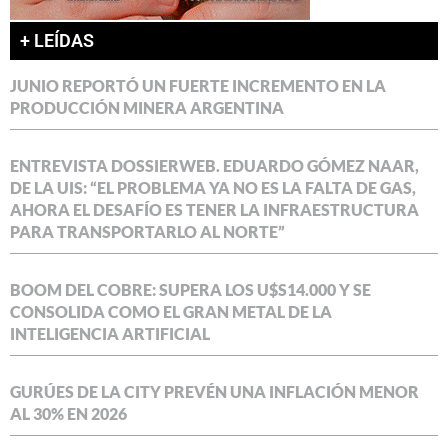
+ LEÍDAS
JUNIO REPORTÓ UN FUERTE INCREMENTO EN LA
PRODUCCIÓN MINERA ARGENTINA
ENTREVISTA DOSSIERWEB. EDUARDO GÓMEZ NAAR,
DE LA UIS: “EL PROBLEMA YA NO ES LA FALTA DE GAS,
AHORA EL DESAFÍO ES TENER LA INFRAESTRUCTURA
PARA TRANSPORTARLO AL NORTE”
BOOM DEL COBRE: SUPERA LOS U$S14.000 Y SE
CONSOLIDA COMO EL GRAN METAL DE LA
INTELIGENCIA ARTIFICIAL
GURÚES DE LA CITY PREVÉN UNA INFLACIÓN MENOR
AL 30% EN 2026