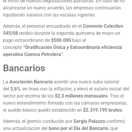
el inicio de nuevas negociaciones paritarias. En caso de no
alcanzarse un nuevo acuerdo, las empresas continuarían
liquidando salarios con las escalas vigentes.
Además, el personal encuadrado en el
Convenio Colectivo
545/08
recibió durante la segunda quincena de mayo un
pago extraordinario de
$500.000
bajo el
concepto
“Gratificación Única y Extraordinaria eficiencia
operativa Cuenca Petrolera”
.
Bancarios
La
Asociación Bancaria
acordó una nueva suba salarial
del
2,6%
, en línea con la inflación, y elevó el salario inicial del
sector por encima de los
$2,3 millones mensuales
. Tras el
nuevo entendimiento firmado con las cámaras empresarias,
el sueldo básico quedó establecido en
$2.319.195 brutos
.
Además, el gremio conducido por
Sergio Palazzo
confirmó
una actualización del
bono por el Día del Bancario
, que