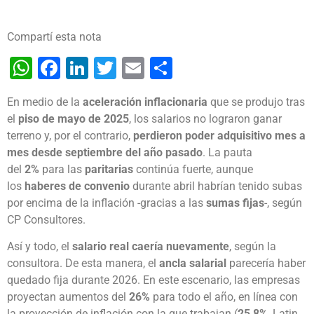
Compartí esta nota
WhatsApp
Facebook
LinkedIn
Twitter
Email
Share
En medio de la
aceleración inflacionaria
que se produjo tras
el
piso de mayo de 2025
, los salarios no lograron ganar
terreno y, por el contrario,
perdieron poder adquisitivo mes a
mes desde septiembre del año pasado
. La pauta
del
2%
para las
paritarias
continúa fuerte, aunque
los
haberes de convenio
durante abril habrían tenido subas
por encima de la inflación -gracias a las
sumas fijas
-, según
CP Consultores.
Así y todo, el
salario real caería nuevamente
, según la
consultora. De esta manera, el
ancla salarial
parecería haber
quedado fija durante 2026. En este escenario, las empresas
proyectan aumentos del
26%
para todo el año, en línea con
la proyección de inflación con la que trabajan (
25,8%
, Latin