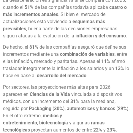
La desaceleración es significativa si se compara con 2025,
cuando el
51%
de las compañías todavía aplicaba
cuatro o
más incrementos anuales
. Si bien el mercado de
actualizaciones está volviendo a
esquemas más
previsibles
, buena parte de las decisiones empresarias
siguen atadas a la evolución de la
inflación y del consumo
.
De hecho, el
61%
de las compañías aseguró que define sus
incrementos mediante una
combinación de variables
, entre
ellas inflación, mercado y paritarias. Apenas el
11%
afirmó
trasladar íntegramente la inflación a los salarios y un
13%
lo
hace en base al
desarrollo del mercado
.
Por sectores, las proyecciones más altas para 2026
aparecen en
Ciencias de la Vida
vinculada a dispositivos
médicos, con un incremento del
31%
para la mediana,
seguida por
Packaging
(
30%
),
automotrices y bancos
(
29%
).
En el otro extremo,
medios y
entretenimiento
,
biotecnología
y algunas
ramas
tecnológicas
proyectan aumentos de entre
22%
y
23%
.