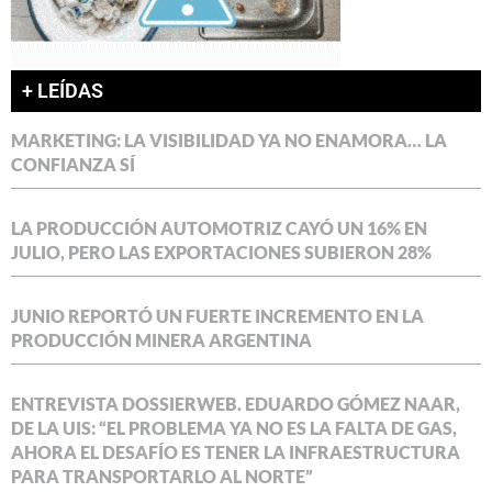
+ LEÍDAS
MARKETING: LA VISIBILIDAD YA NO ENAMORA… LA
CONFIANZA SÍ
LA PRODUCCIÓN AUTOMOTRIZ CAYÓ UN 16% EN
JULIO, PERO LAS EXPORTACIONES SUBIERON 28%
JUNIO REPORTÓ UN FUERTE INCREMENTO EN LA
PRODUCCIÓN MINERA ARGENTINA
ENTREVISTA DOSSIERWEB. EDUARDO GÓMEZ NAAR,
DE LA UIS: “EL PROBLEMA YA NO ES LA FALTA DE GAS,
AHORA EL DESAFÍO ES TENER LA INFRAESTRUCTURA
PARA TRANSPORTARLO AL NORTE”