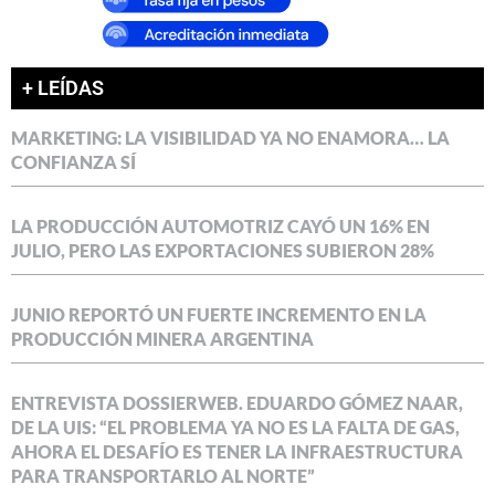
+ LEÍDAS
MARKETING: LA VISIBILIDAD YA NO ENAMORA… LA
CONFIANZA SÍ
LA PRODUCCIÓN AUTOMOTRIZ CAYÓ UN 16% EN
JULIO, PERO LAS EXPORTACIONES SUBIERON 28%
JUNIO REPORTÓ UN FUERTE INCREMENTO EN LA
PRODUCCIÓN MINERA ARGENTINA
ENTREVISTA DOSSIERWEB. EDUARDO GÓMEZ NAAR,
DE LA UIS: “EL PROBLEMA YA NO ES LA FALTA DE GAS,
AHORA EL DESAFÍO ES TENER LA INFRAESTRUCTURA
PARA TRANSPORTARLO AL NORTE”