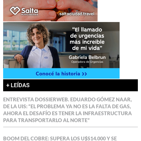
+ LEÍDAS
ENTREVISTA DOSSIERWEB. EDUARDO GÓMEZ NAAR,
DE LA UIS: “EL PROBLEMA YA NO ES LA FALTA DE GAS,
AHORA EL DESAFÍO ES TENER LA INFRAESTRUCTURA
PARA TRANSPORTARLO AL NORTE”
BOOM DEL COBRE: SUPERA LOS U$S14.000 Y SE