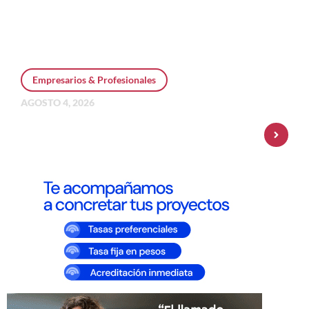
Empresarios & Profesionales
AGOSTO 4, 2026
Personal Pay incorpora dólar MEP y
amplía su oferta de inversiones