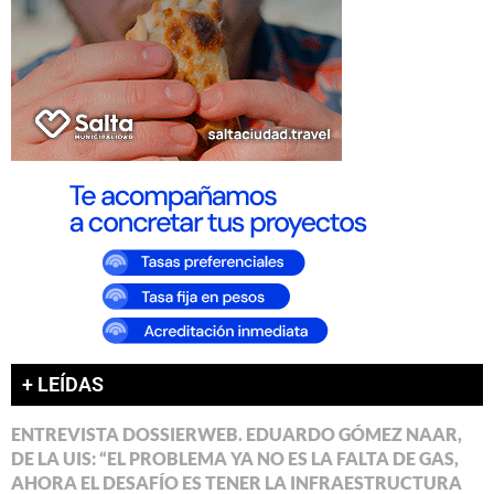
+ LEÍDAS
ENTREVISTA DOSSIERWEB. EDUARDO GÓMEZ NAAR,
DE LA UIS: “EL PROBLEMA YA NO ES LA FALTA DE GAS,
AHORA EL DESAFÍO ES TENER LA INFRAESTRUCTURA