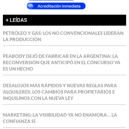
+ LEÍDAS
PETRÓLEO Y GAS: LOS NO CONVENCIONALES LIDERAN
LA PRODUCCIÓN
PEABODY DEJÓ DE FABRICAR EN LA ARGENTINA: LA
RECONVERSIÓN QUE ANTICIPÓ EN EL CONCURSO YA
ES UN HECHO
DESALOJOS MÁS RÁPIDOS Y NUEVAS REGLAS PARA
ALQUILERES, LOS CAMBIOS PARA PROPIETARIOS E
INQUILINOS CON LA NUEVA LEY
MARKETING: LA VISIBILIDAD YA NO ENAMORA… LA
CONFIANZA SÍ