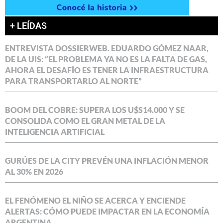
+ LEÍDAS
ENTREVISTA DOSSIERWEB. EDUARDO GÓMEZ NAAR,
DE LA UIS: “EL PROBLEMA YA NO ES LA FALTA DE GAS,
AHORA EL DESAFÍO ES TENER LA INFRAESTRUCTURA
PARA TRANSPORTARLO AL NORTE”
BOOM DEL COBRE: SUPERA LOS U$S14.000 Y SE
CONSOLIDA COMO EL GRAN METAL DE LA
INTELIGENCIA ARTIFICIAL
GURÚES DE LA CITY PREVÉN UNA INFLACIÓN MENOR
AL 30% EN 2026
EL FENÓMENO EL NIÑO SE ACERCA Y ENCIENDE
ALERTAS: CÓMO PUEDE IMPACTAR EN LA ECONOMÍA
ARGENTINA