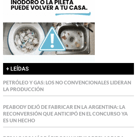
+ LEÍDAS
PETRÓLEO Y GAS: LOS NO CONVENCIONALES LIDERAN
LA PRODUCCIÓN
PEABODY DEJÓ DE FABRICAR EN LA ARGENTINA: LA
RECONVERSIÓN QUE ANTICIPÓ EN EL CONCURSO YA
ES UN HECHO