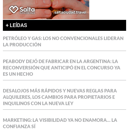
+ LEÍDAS
PETRÓLEO Y GAS: LOS NO CONVENCIONALES LIDERAN
LA PRODUCCIÓN
PEABODY DEJÓ DE FABRICAR EN LA ARGENTINA: LA
RECONVERSIÓN QUE ANTICIPÓ EN EL CONCURSO YA
ES UN HECHO
DESALOJOS MÁS RÁPIDOS Y NUEVAS REGLAS PARA
ALQUILERES, LOS CAMBIOS PARA PROPIETARIOS E
INQUILINOS CON LA NUEVA LEY
MARKETING: LA VISIBILIDAD YA NO ENAMORA… LA
CONFIANZA SÍ