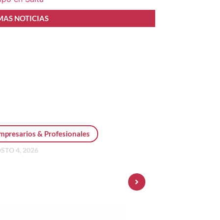
MAS NOTICIAS
mpresarios & Profesionales
STO 4, 2026
sonal Pay incorpora dólar
 y amplía su oferta de
ersiones