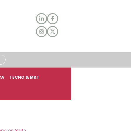
CA
TECNO & MKT
mpo en Salta