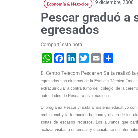
19 diciembre, 2008
Economía & Negocios
Pescar graduó a s
egresados
Compartí esta nota
WhatsApp
Facebook
LinkedIn
Twitter
Email
Shar
El Centro Telecom Pescar en Salta realizó la
egresados son alumnos de la Escuela Técnica Franci
extracurricular a contra turno del colegio, de la cere
autoridades de Pescar a nivel nacional.
El programa Pescar vincula al sistema educativo con el
profesional y la formación humana y cívica de los a
zonas de escasos recursos. Los alumnos que partici
realizar visitas a empresas y capacitarse en informátic