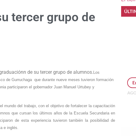
ÚLTI
u tercer grupo de
e
 graduaciónn de su tercer grupo de alumnos.
Los
sco de Gurruchaga que durante nueve meses tuvieron formación
E
monia participaron el gobernador Juan Manuel Urtubey y
AGO
Per
MEP
 mundo del trabajo, con el objetivo de fortalecer la capacitación
inv
lumnos que cursan los últimos años de la Escuela Secundaria en
paron de esta experiencia tuvieron también la posibilidad de
a e inglés.