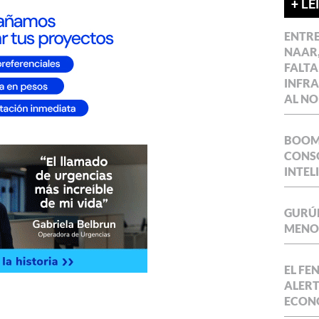
+ LE
ENTR
NAAR,
FALTA
INFR
AL NO
BOOM 
CONSO
INTEL
GURÚE
MENOR
EL FE
ALERT
ECON