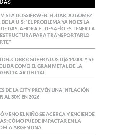
ÍDAS
EVISTA DOSSIERWEB. EDUARDO GÓMEZ
 DE LA UIS: “EL PROBLEMA YA NO ES LA
 DE GAS, AHORA EL DESAFÍO ES TENER LA
AESTRUCTURA PARA TRANSPORTARLO
RTE”
DEL COBRE: SUPERA LOS U$S14.000 Y SE
LIDA COMO EL GRAN METAL DE LA
IGENCIA ARTIFICIAL
S DE LA CITY PREVÉN UNA INFLACIÓN
 AL 30% EN 2026
NÓMENO EL NIÑO SE ACERCA Y ENCIENDE
AS: CÓMO PUEDE IMPACTAR EN LA
OMÍA ARGENTINA