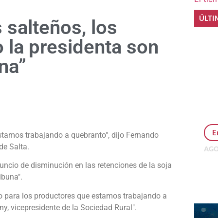
ÚLTI
s salteños, los
 la presidenta son
una”
e
E
stamos trabajando a quebranto", dijo Fernando
de Salta.
AGO
Per
uncio de disminución en las retenciones de la soja
MEP
ibuna".
inv
 para los productores que estamos trabajando a
y, vicepresidente de la Sociedad Rural".