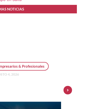
MAS NOTICIAS
mpresarios & Profesionales
STO 4, 2026
sonal Pay incorpora dólar
 y amplía su oferta de
ersiones