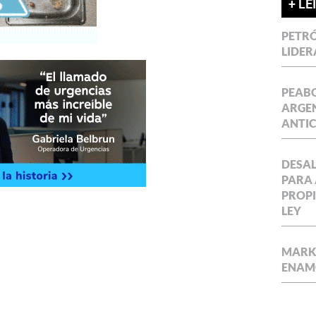
+ LE
PETRÓ
LIDER
PEABO
ARGEN
ANTIC
DESAL
PARA 
PROPI
LEY
MARKE
ENAM