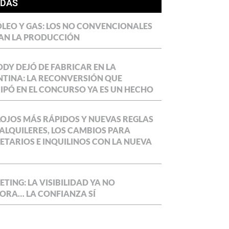
ÍDAS
LEO Y GAS: LOS NO CONVENCIONALES
AN LA PRODUCCIÓN
DY DEJÓ DE FABRICAR EN LA
TINA: LA RECONVERSIÓN QUE
IPÓ EN EL CONCURSO YA ES UN HECHO
OJOS MÁS RÁPIDOS Y NUEVAS REGLAS
ALQUILERES, LOS CAMBIOS PARA
ETARIOS E INQUILINOS CON LA NUEVA
TING: LA VISIBILIDAD YA NO
ORA… LA CONFIANZA SÍ