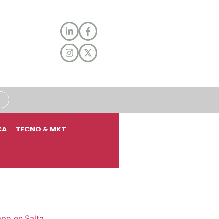
CA
TECNO & MKT
mpo en Salta