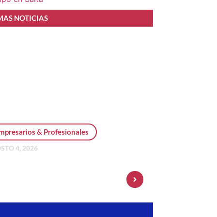
MAS NOTICIAS
mpresarios & Profesionales
STO 4, 2026
sonal Pay incorpora dólar
 y amplía su oferta de
ersiones