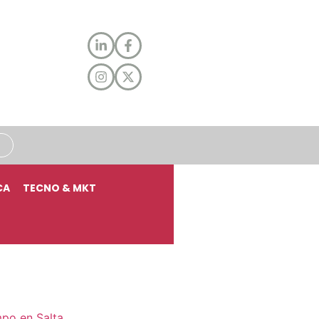
CA
TECNO & MKT
mpo en Salta