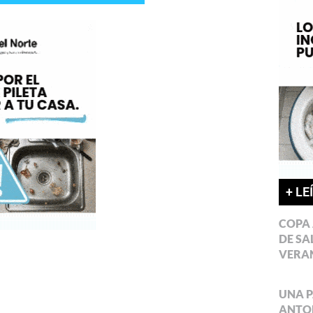
+ LE
COPA 
DE SA
VERA
UNA P
ANTON