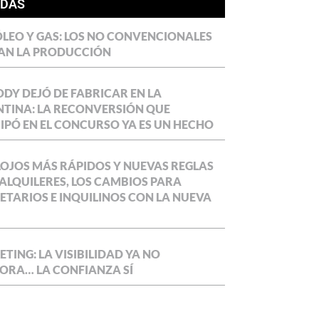
ÍDAS
LEO Y GAS: LOS NO CONVENCIONALES
AN LA PRODUCCIÓN
DY DEJÓ DE FABRICAR EN LA
TINA: LA RECONVERSIÓN QUE
IPÓ EN EL CONCURSO YA ES UN HECHO
OJOS MÁS RÁPIDOS Y NUEVAS REGLAS
ALQUILERES, LOS CAMBIOS PARA
ETARIOS E INQUILINOS CON LA NUEVA
TING: LA VISIBILIDAD YA NO
ORA… LA CONFIANZA SÍ