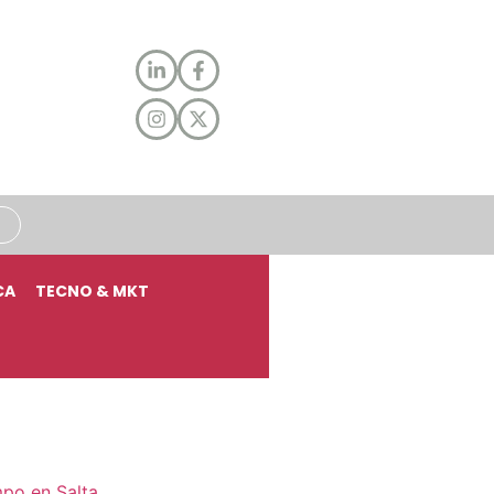
CA
TECNO & MKT
mpo en Salta