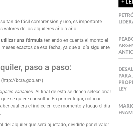
+ LE
PETRÓ
esultan de fácil comprensión y uso, es importante
LIDER
 valores de los alquileres año a año.
PEABO
utilizar una fórmula
teniendo en cuenta el monto el
ARGEN
12 meses exactos de esa fecha, ya que al día siguiente
ANTIC
quiler, paso a paso:
DESAL
PARA 
 (http://bcra.gob.ar/)
PROPI
LEY
cipales variables
. Al final de esta se deben seleccionar
o que se quiere consultar. En primer lugar, colocar
MARKE
 saber cuál era el índice en ese momento y luego el día
ENAM
.
el alquiler que será ajustado, dividirlo por el valor