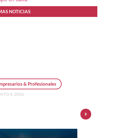
MAS NOTICIAS
mpresarios & Profesionales
STO 4, 2026
sonal Pay incorpora dólar
 y amplía su oferta de
ersiones