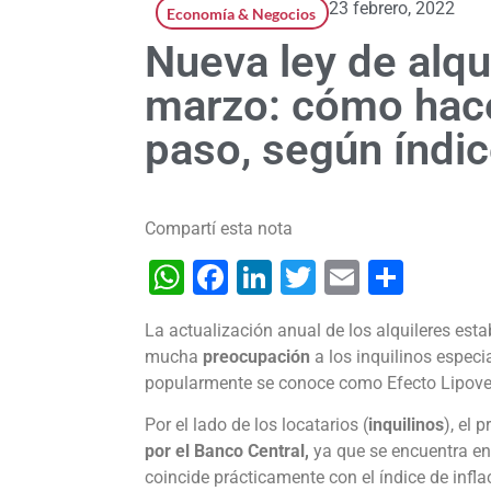
23 febrero, 2022
Economía & Negocios
Nueva ley de alqu
marzo: cómo hacer
paso, según índi
Compartí esta nota
WhatsApp
Facebook
LinkedIn
Twitter
Email
Shar
La actualización anual de los alquileres esta
mucha
preocupación
a los inquilinos especi
popularmente se conoce como Efecto Lipove
Por el lado de los locatarios (
inquilinos
), el 
por el Banco Central,
ya que se encuentra en
coincide prácticamente con el índice de infl