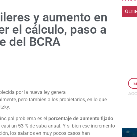
ÚLTI
ileres y aumento en
 el cálculo, paso a
ce del BCRA
e
E
blecida por la nueva ley genera
AGO
almente, pero también a los propietarios, en lo que
Per
MEP
tzky.
inv
principal problema es el
porcentaje de aumento fijado
 casi un
53 %
de suba anual. Y si bien ese incremento
ación, los salarios en muy pocos casos han