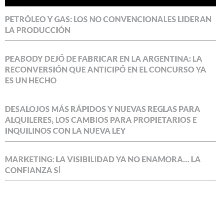
PETRÓLEO Y GAS: LOS NO CONVENCIONALES LIDERAN
LA PRODUCCIÓN
PEABODY DEJÓ DE FABRICAR EN LA ARGENTINA: LA
RECONVERSIÓN QUE ANTICIPÓ EN EL CONCURSO YA
ES UN HECHO
DESALOJOS MÁS RÁPIDOS Y NUEVAS REGLAS PARA
ALQUILERES, LOS CAMBIOS PARA PROPIETARIOS E
INQUILINOS CON LA NUEVA LEY
MARKETING: LA VISIBILIDAD YA NO ENAMORA… LA
CONFIANZA SÍ