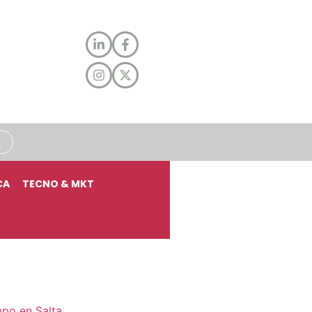
CA
TECNO & MKT
mpo en Salta