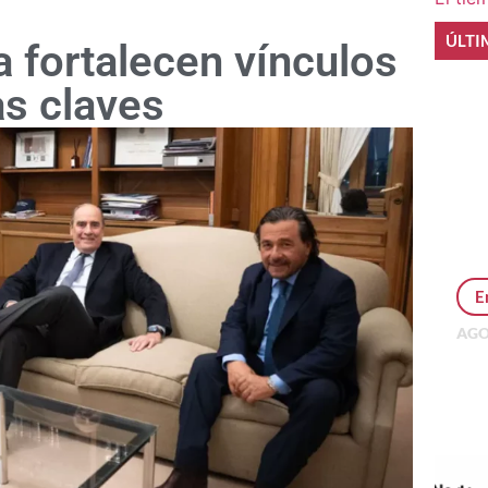
ÚLTI
a fortalecen vínculos
as claves
E
AGO
Per
MEP
inv