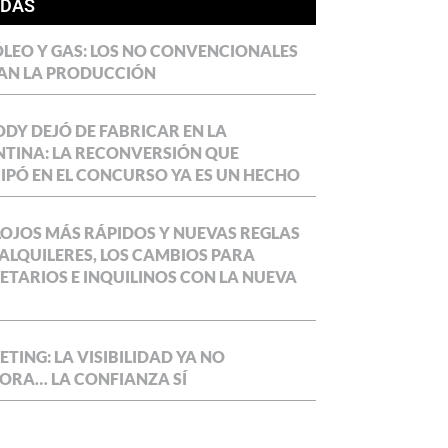
ÍDAS
LEO Y GAS: LOS NO CONVENCIONALES
AN LA PRODUCCIÓN
DY DEJÓ DE FABRICAR EN LA
TINA: LA RECONVERSIÓN QUE
IPÓ EN EL CONCURSO YA ES UN HECHO
OJOS MÁS RÁPIDOS Y NUEVAS REGLAS
ALQUILERES, LOS CAMBIOS PARA
ETARIOS E INQUILINOS CON LA NUEVA
TING: LA VISIBILIDAD YA NO
ORA… LA CONFIANZA SÍ