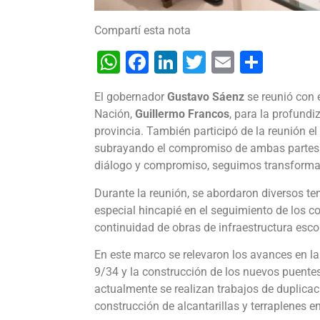
Compartí esta nota
WhatsApp
Facebook
LinkedIn
Twitter
Email
Shar
El gobernador
Gustavo Sáenz
se reunió con e
Nación,
Guillermo Francos
, para la profundi
provincia. También participó de la reunión el 
subrayando el compromiso de ambas partes c
diálogo y compromiso, seguimos transforman
Durante la reunión, se abordaron diversos te
especial hincapié en el seguimiento de los co
continuidad de obras de infraestructura escol
En este marco se relevaron los avances en la
9/34 y la construcción de los nuevos puentes
actualmente se realizan trabajos de duplicac
construcción de alcantarillas y terraplenes e