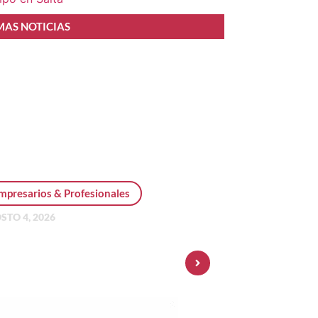
MAS NOTICIAS
mpresarios & Profesionales
STO 4, 2026
sonal Pay incorpora dólar
 y amplía su oferta de
ersiones