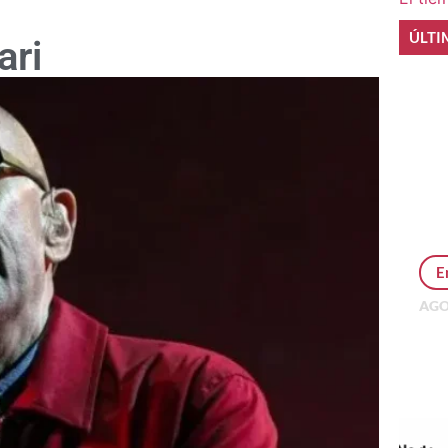
ÚLTI
ari
E
AGO
Per
MEP
inv