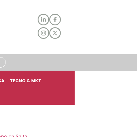
CA
TECNO & MKT
mpo en Salta