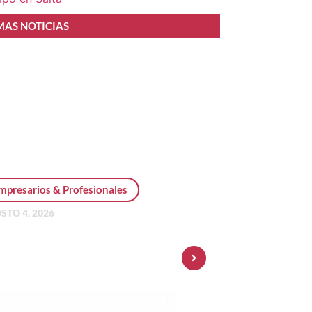
MAS NOTICIAS
mpresarios & Profesionales
STO 4, 2026
sonal Pay incorpora dólar
 y amplía su oferta de
ersiones