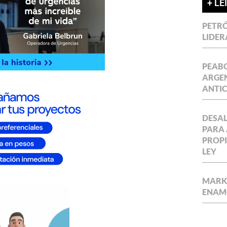
+ LE
PETRÓ
LIDER
PEABO
ARGEN
ANTIC
DESAL
PARA 
PROPI
LEY
MARKE
ENAM