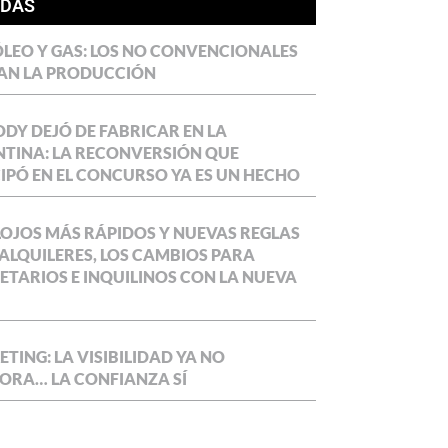
ÍDAS
LEO Y GAS: LOS NO CONVENCIONALES
AN LA PRODUCCIÓN
DY DEJÓ DE FABRICAR EN LA
TINA: LA RECONVERSIÓN QUE
IPÓ EN EL CONCURSO YA ES UN HECHO
OJOS MÁS RÁPIDOS Y NUEVAS REGLAS
ALQUILERES, LOS CAMBIOS PARA
ETARIOS E INQUILINOS CON LA NUEVA
TING: LA VISIBILIDAD YA NO
ORA… LA CONFIANZA SÍ