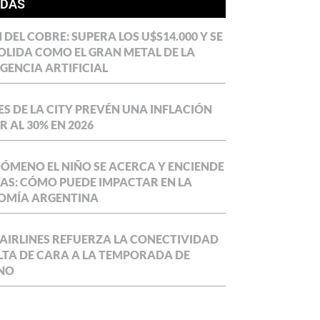
ÍDAS
DEL COBRE: SUPERA LOS U$S14.000 Y SE
LIDA COMO EL GRAN METAL DE LA
IGENCIA ARTIFICIAL
S DE LA CITY PREVÉN UNA INFLACIÓN
 AL 30% EN 2026
NÓMENO EL NIÑO SE ACERCA Y ENCIENDE
AS: CÓMO PUEDE IMPACTAR EN LA
OMÍA ARGENTINA
AIRLINES REFUERZA LA CONECTIVIDAD
LTA DE CARA A LA TEMPORADA DE
NO