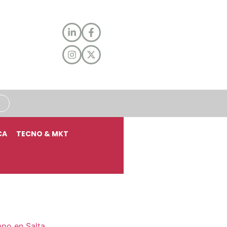
CA
TECNO & MKT
mpo en Salta