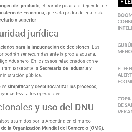
+ LE
origen del producto
, el trámite pasará a depender de
inisterio de Economía
, que solo podrá delegar esta
BOOM 
etario o superior
.
CONSO
INTEL
ridad jurídica
GURÚE
nciados para la impugnación de decisiones
. Las
MENOR
or podrán ser recurridas ante la propia aduana,
digo Aduanero. En los casos relacionados con el
n tramitarse ante la
Secretaría de Industria y
EL FE
ALERT
ministración pública.
ECON
o es
simplificar y desburocratizar los procesos
,
yor certeza a los operadores.
COPA 
ionales y uso del DNU
DE SA
VERA
sos asumidos por la Argentina en el marco
o de la Organización Mundial del Comercio (OMC)
,