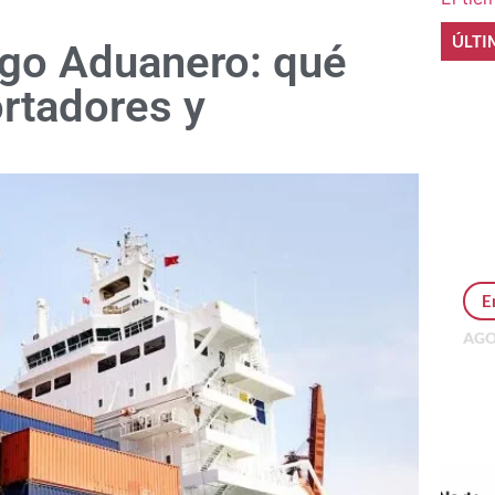
ÚLTI
igo Aduanero: qué
rtadores y
E
AGO
Per
MEP
inv