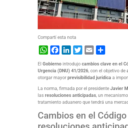
Compartí esta nota
WhatsApp
Facebook
LinkedIn
Twitter
Email
Shar
El
Gobierno
introdujo
cambios clave en el 
Urgencia (DNU) 41/2026
, con el objetivo de
otorgar mayor
previsibilidad jurídica
a impor
La norma, firmada por el presidente
Javier M
las
resoluciones anticipadas
, un mecanismo
tratamiento aduanero que tendrá una mercad
Cambios en el Código
resoluciones anticipa