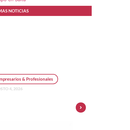
MAS NOTICIAS
mpresarios & Profesionales
STO 4, 2026
sonal Pay incorpora dólar
 y amplía su oferta de
ersiones