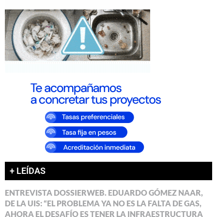
+ LEÍDAS
ENTREVISTA DOSSIERWEB. EDUARDO GÓMEZ NAAR,
DE LA UIS: “EL PROBLEMA YA NO ES LA FALTA DE GAS,
AHORA EL DESAFÍO ES TENER LA INFRAESTRUCTURA