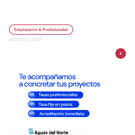
Empresarios & Profesionales
AGOSTO 4, 2026
Personal Pay incorpora dólar MEP y
amplía su oferta de inversiones