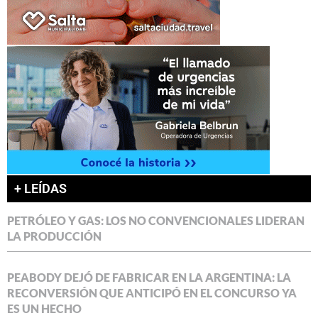
+ LEÍDAS
PETRÓLEO Y GAS: LOS NO CONVENCIONALES LIDERAN
LA PRODUCCIÓN
PEABODY DEJÓ DE FABRICAR EN LA ARGENTINA: LA
RECONVERSIÓN QUE ANTICIPÓ EN EL CONCURSO YA
ES UN HECHO