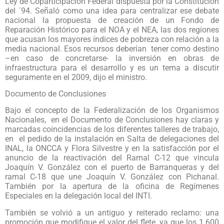
Ley de Coparticipación Federal dispuesta por la Constitución
del ´94. Señaló como una idea para centralizar ese debate
nacional la propuesta de creación de un Fondo de
Reparación Histórico para el NOA y el NEA, las dos regiones
que acusan los mayores índices de pobreza con relación a la
media nacional. Esos recursos deberían tener como destino
–en caso de concretarse- la inversión en obras de
infraestructura para el desarrollo y es un tema a discutir
seguramente en el 2009, dijo el ministro.
Documento de Conclusiones
Bajo el concepto de la Federalización de los Organismos
Nacionales, en el Documento de Conclusiones hay claras y
marcadas coincidencias de los diferentes talleres de trabajo,
en el pedido de la instalación en Salta de delegaciones del
INAL, la ONCCA y Flora Silvestre y en la satisfacción por el
anuncio de la reactivación del Ramal C-12 que vincula
Joaquín V. González con el puerto de Barranqueras y del
ramal C-18 que une Joaquín V. González con Pichanal.
También por la apertura de la oficina de Regímenes
Especiales en la delegación local del INTI.
También se volvió a un antiguo y reiterado reclamo: una
promoción que modifique el valor del flete, ya que los 1.600