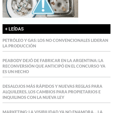
+ LEÍDAS
PETRÓLEO Y GAS: LOS NO CONVENCIONALES LIDERAN
LA PRODUCCIÓN
PEABODY DEJÓ DE FABRICAR EN LA ARGENTINA: LA
RECONVERSIÓN QUE ANTICIPÓ EN EL CONCURSO YA
ES UN HECHO
DESALOJOS MÁS RÁPIDOS Y NUEVAS REGLAS PARA
ALQUILERES, LOS CAMBIOS PARA PROPIETARIOS E
INQUILINOS CON LA NUEVA LEY
MARKETING: LA VISIBILIDAD YA NO ENAMORA… LA