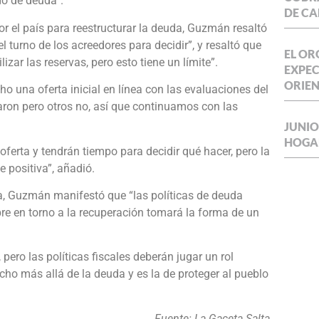
do de deuda”.
DE CA
or el país para reestructurar la deuda, Guzmán resaltó
l turno de los acreedores para decidir”, y resaltó que
EL OR
lizar las reservas, pero esto tiene un límite”.
EXPEC
ORIE
 una oferta inicial en línea con las evaluaciones del
aron pero otros no, así que continuamos con las
JUNIO
HOGA
ferta y tendrán tiempo para decidir qué hacer, pero la
e positiva”, añadió.
a, Guzmán manifestó que “las políticas de deuda
re en torno a la recuperación tomará la forma de un
ro las políticas fiscales deberán jugar un rol
ho más allá de la deuda y es la de proteger al pueblo
Fuente: La Gaceta Salta