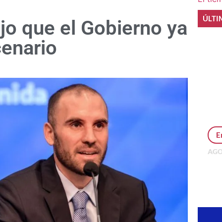
ÚLTI
jo que el Gobierno ya
cenario
E
AGO
Per
MEP
inv