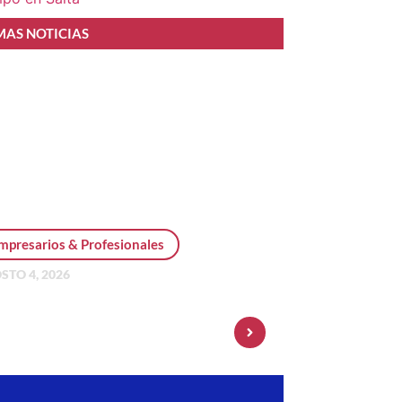
MAS NOTICIAS
mpresarios & Profesionales
STO 4, 2026
sonal Pay incorpora dólar
 y amplía su oferta de
ersiones