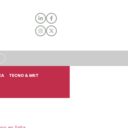
CA
TECNO & MKT
mpo en Salta