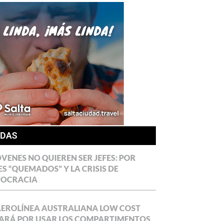
ÍDAS
ÓVENES NO QUIEREN SER JEFES: POR
ES “QUEMADOS” Y LA CRISIS DE
TOCRACIA
AEROLÍNEA AUSTRALIANA LOW COST
ARÁ POR USAR LOS COMPARTIMENTOS