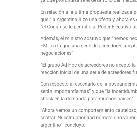
ya que profundizaría el desarrollo del merca
En relación a la última propuesta realizada p
que “la Argentina hizo una oferta y ahora es e
“el Congreso le permitió al Poder Ejecutivo uti
Además, el ministro sostuvo que “hemos hecho
FMI, en la que una serie de acreedores acept
negociaciones”.
“El grupo Ad-Hoc de acreedores no aceptó la o
reacción inicial de una serie de acreedores fu
Con respecto al escenario de la pospandemi
serán importantísimas” y que “la incertidumb
shock en la demanda para muchos países”.
“Ahora vemos un comportamiento cauteloso, pe
central. Nuestra prioridad número uno va muc
argentino”, concluyó.