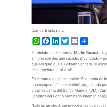
Compartí esta nota
WhatsApp
Facebook
LinkedIn
Twitter
Email
Shar
El ministro de Economía,
Martín Guzmán
, d
sin precedentes que sucedió muy rápido y pre
que aseguró que el Gobierno encara “el esce
desempeñar un rol vital”.
En el marco del panel online “Economía de la
una recuperación sostenible”, organizado por
vicepresidenta del Banco Mundial (BM),
Car
Estudios del Fondo Monetario Internacional 
“Este es un shock sin precedentes que suced