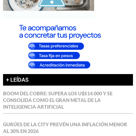
+ LEÍDAS
BOOM DEL COBRE: SUPERA LOS U$S14.000 Y SE
CONSOLIDA COMO EL GRAN METAL DE LA
INTELIGENCIA ARTIFICIAL
GURÚES DE LA CITY PREVÉN UNA INFLACIÓN MENOR
AL 30% EN 2026