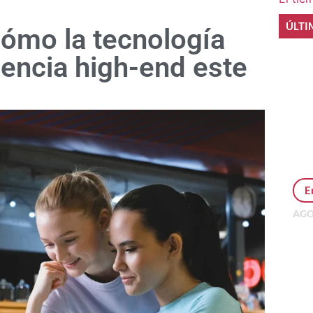
ÚLTI
 cómo la tecnología
iencia high-end este
E
AGO
Per
MEP
inv