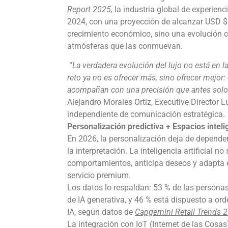
Report 2025
,
la industria global de experien
2024, con una proyección de alcanzar USD $1
crecimiento económico, sino una evolución c
atmósferas que las conmuevan.
“
La verdadera evolución del lujo no está en l
reto ya no es ofrecer más, sino ofrecer mejor:
acompañan con una precisión que antes solo t
Alejandro Morales Ortiz, Executive Director L
independiente de comunicación estratégica. ​
Personalización predictiva + Espacios inteli
En 2026, la personalización deja de depender
la interpretación. La inteligencia artificial no
comportamientos, anticipa deseos y adapta el
servicio premium.
Los datos lo respaldan: 53 % de las perso
de IA generativa, y 46 % está dispuesto a o
IA, según datos de
Capgemini Retail Trends 
La integración con IoT (Internet de las Cosa