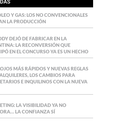
ÍDAS
LEO Y GAS: LOS NO CONVENCIONALES
AN LA PRODUCCIÓN
DY DEJÓ DE FABRICAR EN LA
TINA: LA RECONVERSIÓN QUE
IPÓ EN EL CONCURSO YA ES UN HECHO
OJOS MÁS RÁPIDOS Y NUEVAS REGLAS
ALQUILERES, LOS CAMBIOS PARA
ETARIOS E INQUILINOS CON LA NUEVA
TING: LA VISIBILIDAD YA NO
ORA… LA CONFIANZA SÍ