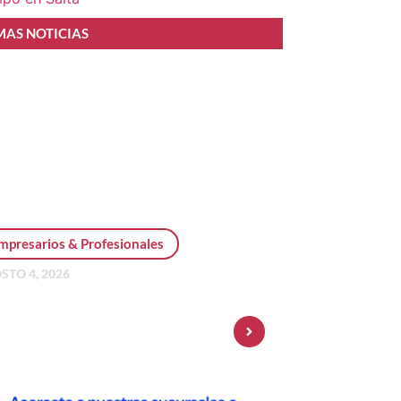
MAS NOTICIAS
mpresarios & Profesionales
STO 4, 2026
sonal Pay incorpora dólar
 y amplía su oferta de
ersiones