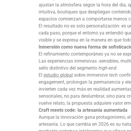
ajustan la atmósfera según la hora del día
intuitiva, boutiques que despliegan contenido
espacios comienzan a comportarse menos co
El resultado no es solo personalización: es un
cada paso, porque el entorno ya entendió qué
visible y se expresa en la manera en que todo
Inmersión como nueva forma de sofisticaci
El refinamiento contemporáneo ya no se expre
Las experiencias inmersivas -sensibles, mult
sello distintivo del segmento
high-end
.
El
estudio global
sobre
immersive tech
confir
engagement, prolongan la permanencia y elev
invierten cada vez más en realidad aumentada
sensoriales, no para deslumbrar, sino para 
vuelve relato, la propuesta adquiere valor em
Craft meets code: la artesanía aumentada
Aunque la innovación gana protagonismo, el 
artesanía. Lo que cambia en 2026 es su natur