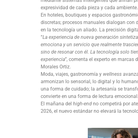
mediante sistemas inteligentes que afinan p
expresividad de cada pieza y cada ambiente.
En hoteles, boutiques y espacios gastronómi
discretas; procesos manuales dialogan con d
en la tecnología un aliado. La precisión digi
“
La experiencia de nueva generación sintetiza
emociona y un servicio que realmente trasciend
sino de resonar con él. La tecnología solo ti
experiencia
”
, comenta el experto en marcas d
Morales Ortiz.
Moda, viajes, gastronomía y
wellness
avanza
armonizan lo sensorial, lo digital y lo human
una forma de cuidado; la artesanía se transf
convierte en una forma de lectura emocional
El mañana del
high-end
no competirá por ate
2026, el nuevo estándar no elevará la tecnolo