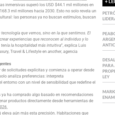
+ LE
cias inmersivas superó los USD $44.1 mil millones en
68.3 mil millones hacia 2030. Esto no solo revela un
PETRÓ
ultural: las personas ya no buscan estímulos, buscan
LIDER
a tecnología que vemos, sino en la que sentimos. El
PEABO
 crear experiencias que reconocen al individuo y lo
ARGEN
ANTIC
enía la hospitalidad más intuitiva
”, explica Luis
uxury, Travel & Lifestyle en
another
, agencia
DESAL
gentes
PARA 
 de solicitudes explícitas y comienza a operar desde
PROPI
 solo analiza preferencias: interpreta
LEY
 entorno con un nivel de sensibilidad que redefine el
MARKE
nas ya ha comprado algo basado en recomendaciones
ENAM
rdenar productos directamente desde herramientas de
2026.
s) eleva aún más esta precisión. Habitaciones que