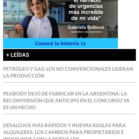
+ LEÍDAS
PETRÓLEO Y GAS: LOS NO CONVENCIONALES LIDERAN
LA PRODUCCIÓN
PEABODY DEJÓ DE FABRICAR EN LA ARGENTINA: LA
RECONVERSIÓN QUE ANTICIPÓ EN EL CONCURSO YA
ES UN HECHO
DESALOJOS MÁS RÁPIDOS Y NUEVAS REGLAS PARA
ALQUILERES, LOS CAMBIOS PARA PROPIETARIOS E
INQUILINOS CON LA NUEVA LEY