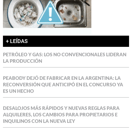
+ LEÍDAS
PETRÓLEO Y GAS: LOS NO CONVENCIONALES LIDERAN
LA PRODUCCIÓN
PEABODY DEJÓ DE FABRICAR EN LA ARGENTINA: LA
RECONVERSIÓN QUE ANTICIPÓ EN EL CONCURSO YA
ES UN HECHO
DESALOJOS MÁS RÁPIDOS Y NUEVAS REGLAS PARA
ALQUILERES, LOS CAMBIOS PARA PROPIETARIOS E
INQUILINOS CON LA NUEVA LEY