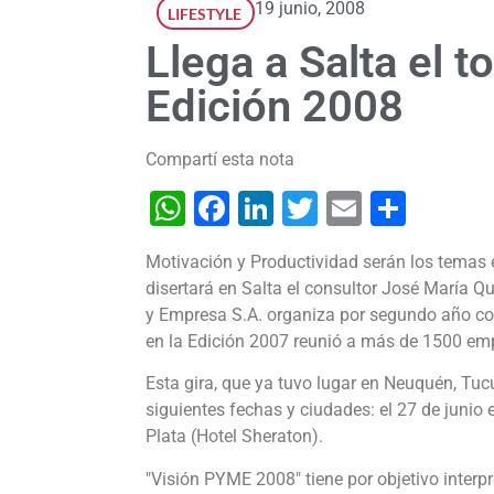
19 junio, 2008
LIFESTYLE
Llega a Salta el t
Edición 2008
Compartí esta nota
WhatsApp
Facebook
LinkedIn
Twitter
Email
Shar
Motivación y Productividad serán los temas e
disertará en Salta el consultor José María Qu
y Empresa S.A. organiza por segundo año con
en la Edición 2007 reunió a más de 1500 e
Esta gira, que ya tuvo lugar en Neuquén, Tu
siguientes fechas y ciudades: el 27 de junio e
Plata (Hotel Sheraton).
"Visión PYME 2008" tiene por objetivo interpr