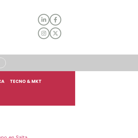
CA
TECNO & MKT
mpo en Salta