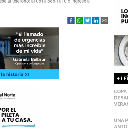
ese al teléfono: al 0810-888-1010 o ingrese a
+ LE
COPA 
DE SA
VERA
UNA P
ANTON