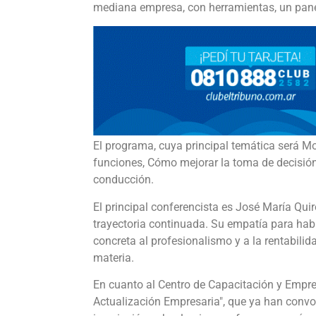
mediana empresa, con herramientas, un panel
El programa, cuya principal temática será Mot
funciones, Cómo mejorar la toma de decisión 
conducción.
El principal conferencista es José María Qui
trayectoria continuada. Su empatía para habl
concreta al profesionalismo y a la rentabilid
materia.
En cuanto al Centro de Capacitación y Empre
Actualización Empresaria", que ya han conv