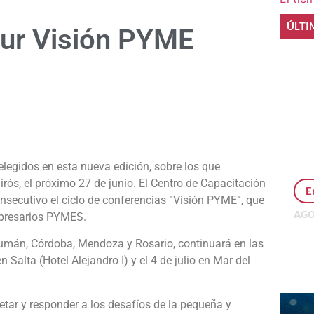
ÚLTI
our Visión PYME
e
legidos en esta nueva edición, sobre los que
irós, el próximo 27 de junio.
El Centro de Capacitación
E
secutivo el ciclo de conferencias “Visión PYME”, que
AGO
mpresarios PYMES.
Per
MEP
cumán, Córdoba, Mendoza y Rosario, continuará en las
inv
n Salta (Hotel Alejandro I) y el 4 de julio en Mar del
etar y responder a los desafíos de la pequeña y