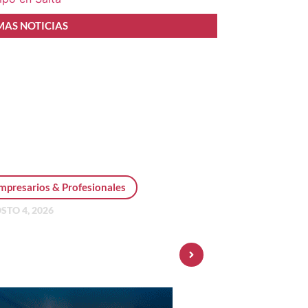
MAS NOTICIAS
mpresarios & Profesionales
STO 4, 2026
sonal Pay incorpora dólar
 y amplía su oferta de
ersiones