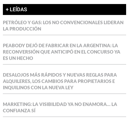
+ LEÍDAS
PETRÓLEO Y GAS: LOS NO CONVENCIONALES LIDERAN
LA PRODUCCIÓN
PEABODY DEJÓ DE FABRICAR EN LA ARGENTINA: LA
RECONVERSIÓN QUE ANTICIPÓ EN EL CONCURSO YA
ES UN HECHO
DESALOJOS MÁS RÁPIDOS Y NUEVAS REGLAS PARA
ALQUILERES, LOS CAMBIOS PARA PROPIETARIOS E
INQUILINOS CON LA NUEVA LEY
MARKETING: LA VISIBILIDAD YA NO ENAMORA… LA
CONFIANZA SÍ