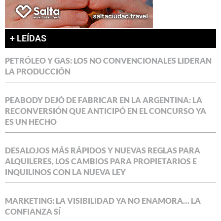
+ LEÍDAS
PETRÓLEO Y GAS: LOS NO CONVENCIONALES LIDERAN
LA PRODUCCIÓN
PEABODY DEJÓ DE FABRICAR EN LA ARGENTINA: LA
RECONVERSIÓN QUE ANTICIPÓ EN EL CONCURSO YA
ES UN HECHO
DESALOJOS MÁS RÁPIDOS Y NUEVAS REGLAS PARA
ALQUILERES, LOS CAMBIOS PARA PROPIETARIOS E
INQUILINOS CON LA NUEVA LEY
MARKETING: LA VISIBILIDAD YA NO ENAMORA… LA
CONFIANZA SÍ