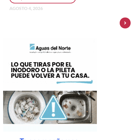
AGOSTO 4, 2026
Personal Pay incorpora dólar MEP y
amplía su oferta de inversiones