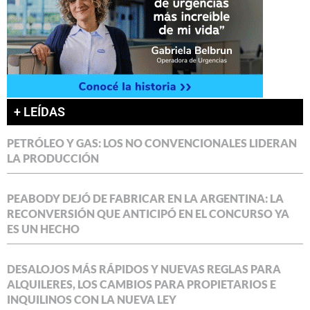
+ LEÍDAS
PETRÓLEO Y GAS: LOS NO CONVENCIONALES LIDERAN
LA PRODUCCIÓN
PEABODY DEJÓ DE FABRICAR EN LA ARGENTINA: LA
RECONVERSIÓN QUE ANTICIPÓ EN EL CONCURSO YA
ES UN HECHO
DESALOJOS MÁS RÁPIDOS Y NUEVAS REGLAS PARA
ALQUILERES, LOS CAMBIOS PARA PROPIETARIOS E
INQUILINOS CON LA NUEVA LEY