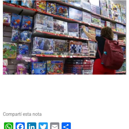
Compartí esta nota
WhatsApp
Facebook
LinkedIn
Twitter
Email
Share