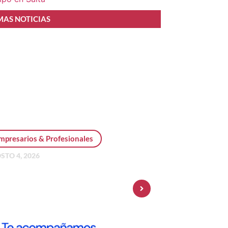
MAS NOTICIAS
mpresarios & Profesionales
STO 4, 2026
sonal Pay incorpora dólar
 y amplía su oferta de
ersiones