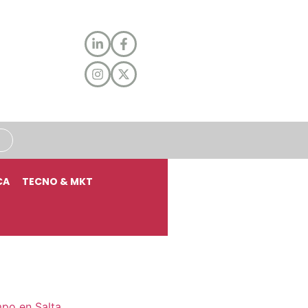
CA
TECNO & MKT
mpo en Salta