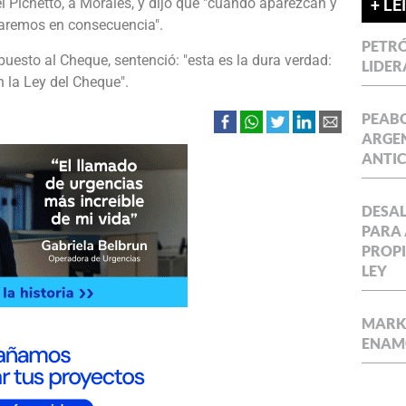
el Pichetto, a Morales, y dijo que "cuando aparezcan y
+ LE
uaremos en consecuencia".
PETRÓ
puesto al Cheque, sentenció: "esta es la dura verdad:
LIDER
 la Ley del Cheque".
PEABO
ARGEN
ANTIC
DESAL
PARA 
PROPI
LEY
MARKE
ENAM