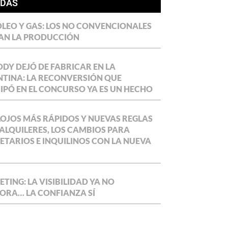
ÍDAS
LEO Y GAS: LOS NO CONVENCIONALES
AN LA PRODUCCIÓN
DY DEJÓ DE FABRICAR EN LA
TINA: LA RECONVERSIÓN QUE
IPÓ EN EL CONCURSO YA ES UN HECHO
OJOS MÁS RÁPIDOS Y NUEVAS REGLAS
ALQUILERES, LOS CAMBIOS PARA
ETARIOS E INQUILINOS CON LA NUEVA
TING: LA VISIBILIDAD YA NO
ORA… LA CONFIANZA SÍ