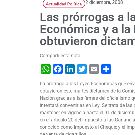
2 diciembre, 2008
Actualidad Política
Las prórrogas a 
Económica y a la
obtuvieron dicta
Compartí esta nota
WhatsApp
Facebook
LinkedIn
Twitter
Email
Shar
La prórroga a las Leyes Económicas que envi
obtuvieron este martes dictamen de la Comi
Nación gracias a las firmas del oficialismo 
intentará convertirlas en Ley.
Se trata de la
mantener en vigencia hasta el 31 de diciemb
en el artículo 20 del Impuesto a las Ganancia
conocido como Impuesto al Cheque; y el Impue
de venta de cigarrillos.