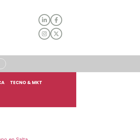
CA
TECNO & MKT
mpo en Salta