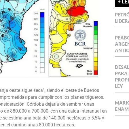
+ LE
PETRÓ
LIDER
PEABO
ARGEN
ANTIC
DESAL
PARA 
PROPI
LEY
nja oeste sigue seca”, siendo el oeste de Buenos
mprometidas para cumplir con los planes trigueros.
MARKE
consideración: Córdoba dejaría de sembrar unas
ENAM
 de 880.000 a 700.000, con una caída interanual en
de se estima una baja de 140.000 hectáreas o 5,5% y
en el camino unas 80.000 hectáreas.