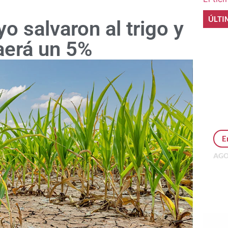
ÚLTI
o salvaron al trigo y
aerá un 5%
E
AGO
Per
MEP
inv