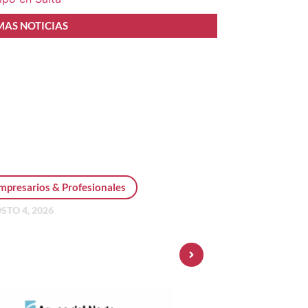
MAS NOTICIAS
mpresarios & Profesionales
STO 4, 2026
sonal Pay incorpora dólar
 y amplía su oferta de
ersiones