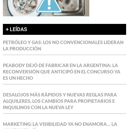
+ LEÍDAS
PETRÓLEO Y GAS: LOS NO CONVENCIONALES LIDERAN
LA PRODUCCIÓN
PEABODY DEJÓ DE FABRICAR EN LA ARGENTINA: LA
RECONVERSIÓN QUE ANTICIPÓ EN EL CONCURSO YA
ES UN HECHO
DESALOJOS MÁS RÁPIDOS Y NUEVAS REGLAS PARA
ALQUILERES, LOS CAMBIOS PARA PROPIETARIOS E
INQUILINOS CON LA NUEVA LEY
MARKETING: LA VISIBILIDAD YA NO ENAMORA… LA