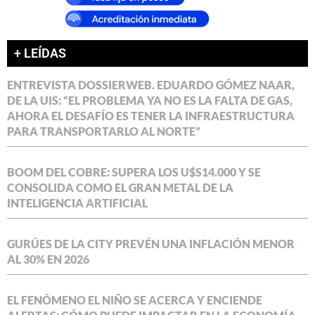
+ LEÍDAS
ENTREVISTA DOSSIERWEB. EDUARDO GÓMEZ NAAR,
DE LA UIS: “EL PROBLEMA YA NO ES LA FALTA DE GAS,
AHORA EL DESAFÍO ES TENER LA INFRAESTRUCTURA
PARA TRANSPORTARLO AL NORTE”
BOOM DEL COBRE: SUPERA LOS U$S14.000 Y SE
CONSOLIDA COMO EL GRAN METAL DE LA
INTELIGENCIA ARTIFICIAL
GURÚES DE LA CITY PREVÉN UNA INFLACIÓN MENOR
AL 30% EN 2026
EL FENÓMENO EL NIÑO SE ACERCA Y ENCIENDE