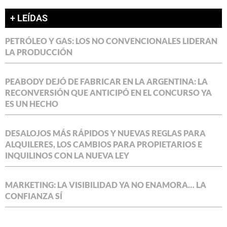
+ LEÍDAS
PETRÓLEO Y GAS: LOS NO CONVENCIONALES LIDERAN
LA PRODUCCIÓN
PEABODY DEJÓ DE FABRICAR EN LA ARGENTINA: LA
RECONVERSIÓN QUE ANTICIPÓ EN EL CONCURSO YA
ES UN HECHO
DESALOJOS MÁS RÁPIDOS Y NUEVAS REGLAS PARA
ALQUILERES, LOS CAMBIOS PARA PROPIETARIOS E
INQUILINOS CON LA NUEVA LEY
MARKETING: LA VISIBILIDAD YA NO ENAMORA… LA
CONFIANZA SÍ