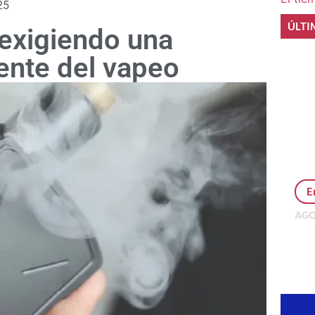
25
ÚLTI
exigiendo una
gente del vapeo
E
AGO
Per
MEP
inv