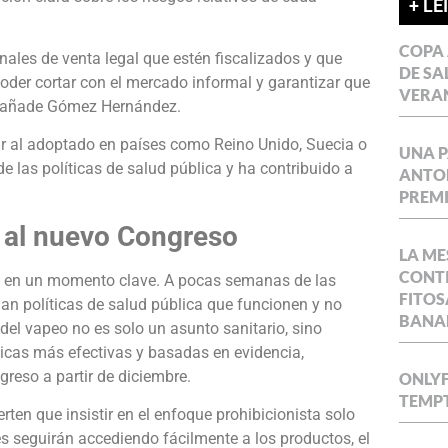
+ LE
COPA 
nales de venta legal que estén fiscalizados y que
DE SA
oder cortar con el mercado informal y garantizar que
VERA
, añade Gómez Hernández.
r al adoptado en países como Reino Unido, Suecia o
UNA P
 las políticas de salud pública y ha contribuido a
ANTON
PREMI
y al nuevo Congreso
LA ME
CONTI
ga en un momento clave. A pocas semanas de las
FITOS
man políticas de salud pública que funcionen y no
BANA
 del vapeo no es solo un asunto sanitario, sino
ticas más efectivas y basadas en evidencia,
reso a partir de diciembre.
ONLYF
TEMPT
en que insistir en el enfoque prohibicionista solo
s seguirán accediendo fácilmente a los productos, el