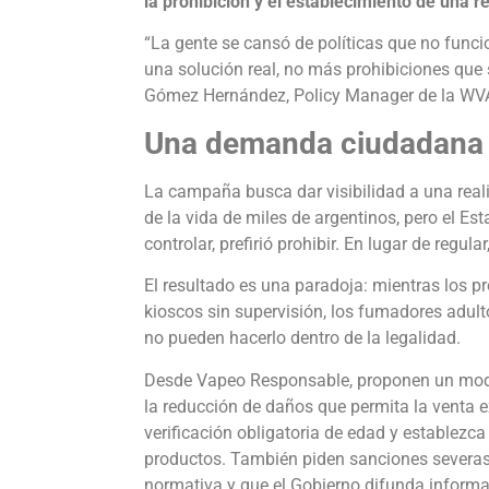
la prohibición y el establecimiento de una 
“La gente se cansó de políticas que no func
una solución real, no más prohibiciones que 
Gómez Hernández, Policy Manager de la WVA
Una demanda ciudadana 
La campaña busca dar visibilidad a una reali
de la vida de miles de argentinos, pero el Es
controlar, prefirió prohibir. En lugar de regu
El resultado es una paradoja: mientras los p
kioscos sin supervisión, los fumadores adult
no pueden hacerlo dentro de la legalidad.
Desde Vapeo Responsable, proponen un model
la reducción de daños que permita la venta e
verificación obligatoria de edad y establezca
productos. También piden sanciones severa
normativa y que el Gobierno difunda informac