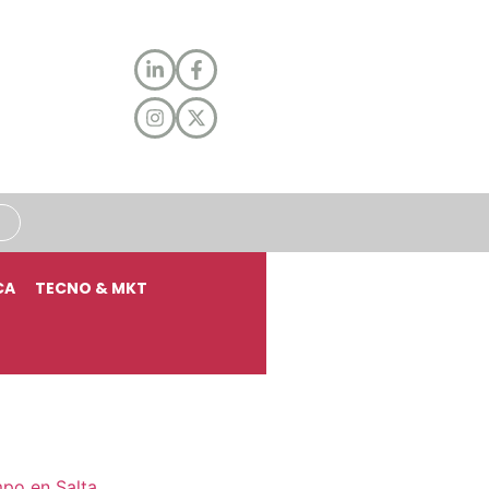
CA
TECNO & MKT
mpo en Salta