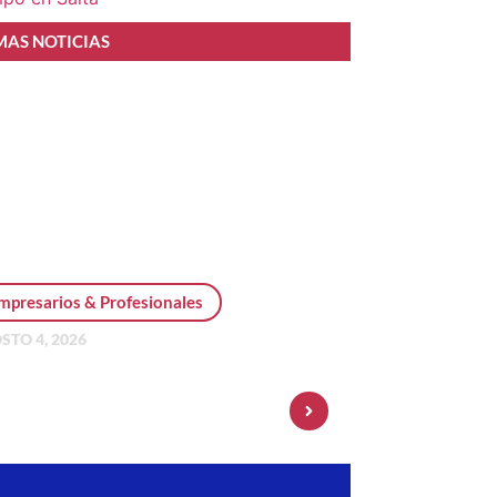
MAS NOTICIAS
mpresarios & Profesionales
STO 4, 2026
sonal Pay incorpora dólar
 y amplía su oferta de
ersiones