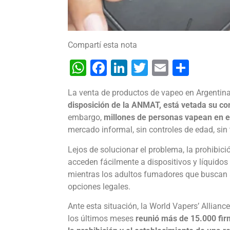
Compartí esta nota
WhatsApp
Facebook
LinkedIn
Twitter
Email
Shar
La venta de productos de vapeo en Argentin
disposición de la ANMAT, está vetada su com
embargo,
millones de personas vapean en e
mercado informal, sin controles de edad, sin 
Lejos de solucionar el problema, la prohibic
acceden fácilmente a dispositivos y líquidos 
mientras los adultos fumadores que buscan a
opciones legales.
Ante esta situación, la World Vapers’ Allia
los últimos meses
reunió más de 15.000 fir