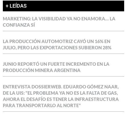
+ LEÍDAS
MARKETING: LA VISIBILIDAD YA NO ENAMORA… LA
CONFIANZA SÍ
LA PRODUCCIÓN AUTOMOTRIZ CAYÓ UN 16% EN
JULIO, PERO LAS EXPORTACIONES SUBIERON 28%
JUNIO REPORTÓ UN FUERTE INCREMENTO EN LA
PRODUCCIÓN MINERA ARGENTINA
ENTREVISTA DOSSIERWEB. EDUARDO GÓMEZ NAAR,
DE LA UIS: “EL PROBLEMA YA NO ES LA FALTA DE GAS,
AHORA EL DESAFÍO ES TENER LA INFRAESTRUCTURA
PARA TRANSPORTARLO AL NORTE”