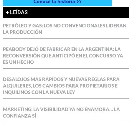
+ LEÍDAS
PETRÓLEO Y GAS: LOS NO CONVENCIONALES LIDERAN
LA PRODUCCIÓN
PEABODY DEJÓ DE FABRICAR EN LA ARGENTINA: LA
RECONVERSIÓN QUE ANTICIPÓ EN EL CONCURSO YA
ES UN HECHO
DESALOJOS MÁS RÁPIDOS Y NUEVAS REGLAS PARA
ALQUILERES, LOS CAMBIOS PARA PROPIETARIOS E
INQUILINOS CON LA NUEVA LEY
MARKETING: LA VISIBILIDAD YA NO ENAMORA… LA
CONFIANZA SÍ