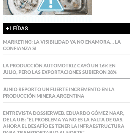
+ LEÍDAS
MARKETING: LA VISIBILIDAD YA NO ENAMORA… LA
CONFIANZA SÍ
LA PRODUCCIÓN AUTOMOTRIZ CAYÓ UN 16% EN
JULIO, PERO LAS EXPORTACIONES SUBIERON 28%
JUNIO REPORTÓ UN FUERTE INCREMENTO EN LA
PRODUCCIÓN MINERA ARGENTINA
ENTREVISTA DOSSIERWEB. EDUARDO GÓMEZ NAAR,
DE LA UIS: “EL PROBLEMA YA NO ES LA FALTA DE GAS,
AHORA EL DESAFÍO ES TENER LA INFRAESTRUCTURA
PARA TRANSPORTARLO AL NORTE”