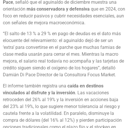
Pace
, señaló que el aguinaldo de diciembre muestra una
orientación
más conservadora y defensiva
que en 2024, con
foco en reducir pasivos y cubrir necesidades esenciales, aun
con señales de mejora macroeconómica.
“El salto de 13 % a 29 % en pago de deudas es el dato más
elocuente del relevamiento: el aguinaldo dejó de ser un
‘extra’ para convertirse en el parche que muchas famias de
clase media usarán para cerrar el mes. Mientras la macro
mejora, el salario real todavía no acompaña y las tarjetas de
crédito siguen siendo el oxígeno de los hogares”, detalló
Damián Di Pace Director de la Consultora Focus Market.
El informe también registra una
caída en destinos
vinculados al disfrute y la inversión
. Las vacaciones
retroceden del 26% al 19% y la inversión en acciones baja
del 23% al 19%, lo que sugiere menor tolerancia al riesgo y
cautela frente a la volatilidad. En paralelo, disminuye la
compra de dólares (del 16% al 12%) y pierden participación
opciones tradicionales como el plazo fijo y el stockeo en