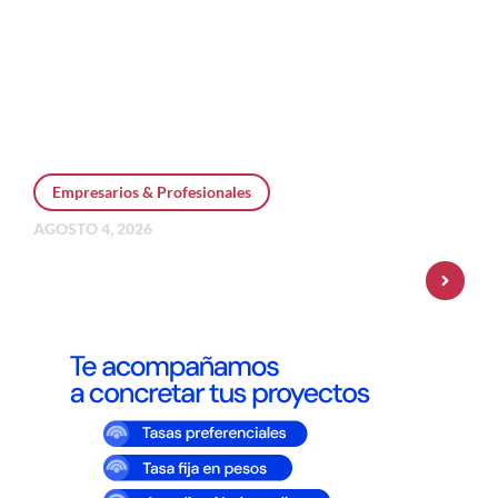
Empresarios & Profesionales
AGOSTO 4, 2026
Personal Pay incorpora dólar MEP y
amplía su oferta de inversiones