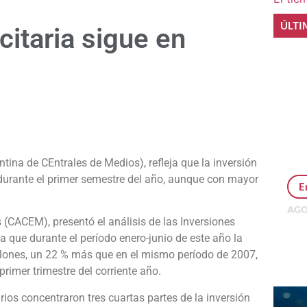
ÚLTI
citaria sigue en
e
tina de CEntrales de Medios), refleja que la inversión
 durante el primer semestre del año, aunque con mayor
E
AGO
(CACEM), presentó el análisis de las Inversiones
Per
MEP
eja que durante el período enero-junio de este año la
inv
illones, un 22 % más que en el mismo período de 2007,
rimer trimestre del corriente año.
arios concentraron tres cuartas partes de la inversión