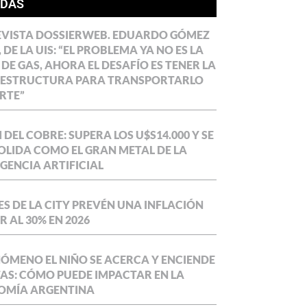
ÍDAS
EVISTA DOSSIERWEB. EDUARDO GÓMEZ
 DE LA UIS: “EL PROBLEMA YA NO ES LA
 DE GAS, AHORA EL DESAFÍO ES TENER LA
AESTRUCTURA PARA TRANSPORTARLO
RTE”
DEL COBRE: SUPERA LOS U$S14.000 Y SE
LIDA COMO EL GRAN METAL DE LA
IGENCIA ARTIFICIAL
S DE LA CITY PREVÉN UNA INFLACIÓN
 AL 30% EN 2026
NÓMENO EL NIÑO SE ACERCA Y ENCIENDE
AS: CÓMO PUEDE IMPACTAR EN LA
OMÍA ARGENTINA