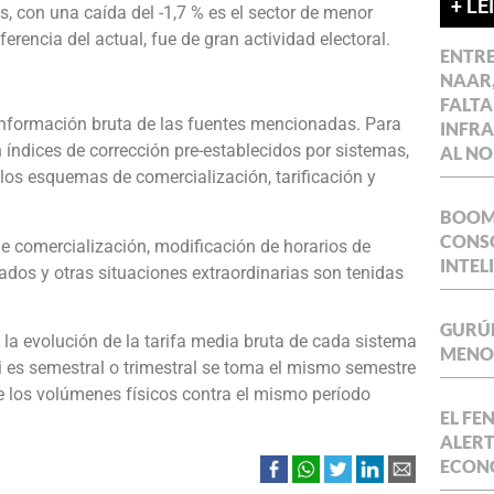
+ LE
es, con una caída del -1,7 % es el sector de menor
erencia del actual, fue de gran actividad electoral.
ENTR
NAAR,
FALTA
información bruta de las fuentes mencionadas. Para
INFR
an índices de corrección pre-establecidos por sistemas,
AL NO
 los esquemas de comercialización, tarificación y
BOOM 
CONSO
de comercialización, modificación de horarios de
INTEL
ados y otras situaciones extraordinarias son tenidas
GURÚE
la evolución de la tarifa media bruta de cada sistema
MENOR
si es semestral o trimestral se toma el mismo semestre
 de los volúmenes físicos contra el mismo período
EL FE
ALERT
ECON