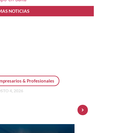
MAS NOTICIAS
mpresarios & Profesionales
STO 4, 2026
sonal Pay incorpora dólar
 y amplía su oferta de
ersiones