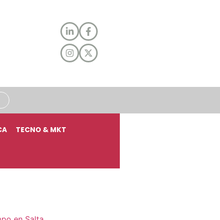
CA
TECNO & MKT
mpo en Salta